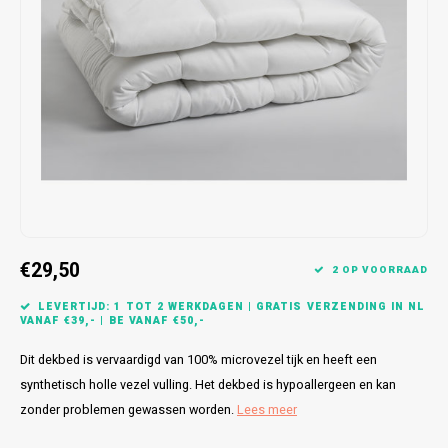
Bretels
Sokken
Dames Badjassen
Hoofdkussens
Schoteldoeken
Comtessa
Huiss
Petten (Caps)
Strandlakens / Badlakens
Nachtkleding Kids
Spreien
Vaatdoeken
Lunatex
Zakdoeken
Baby setjes
Heren Nachthemden
Schorten
Redmond
Dames Huispakken
Ovenwanten
MEQ
Pannenlap
Hajo
Stofdoeken
Pastunette
€29,50
2 OP VOORRAAD
Dweilen
Paul Hopkins
LEVERTIJD: 1 TOT 2 WERKDAGEN | GRATIS VERZENDING IN NL
VANAF €39,- | BE VANAF €50,-
Plaids
Pierre Cardin
Dit dekbed is vervaardigd van 100% microvezel tijk en heeft een
synthetisch holle vezel vulling. Het dekbed is hypoallergeen en kan
Robson
zonder problemen gewassen worden.
Lees meer