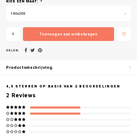
Gianvaglia
KIES EEN MAAT:
*
140x200
iSeng
Rebelle
Toevoegen aan winkelwagen
Tom Tailor
DELEN:
Walra
Productomschrijving
Gotzburg
4,5
STERREN OP BASIS VAN
2
BEOORDELINGEN
O'Neill
2
Reviews
Lee Cooper
Kappa