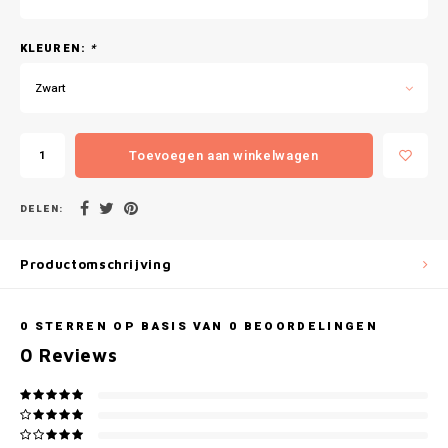
Gianvaglia
KLEUREN:
*
iSeng
Zwart
Rebelle
Tom Tailor
Toevoegen aan winkelwagen
Walra
DELEN:
Gotzburg
Productomschrijving
O'Neill
0
STERREN OP BASIS VAN
0
BEOORDELINGEN
Lee Cooper
0
Reviews
Kappa