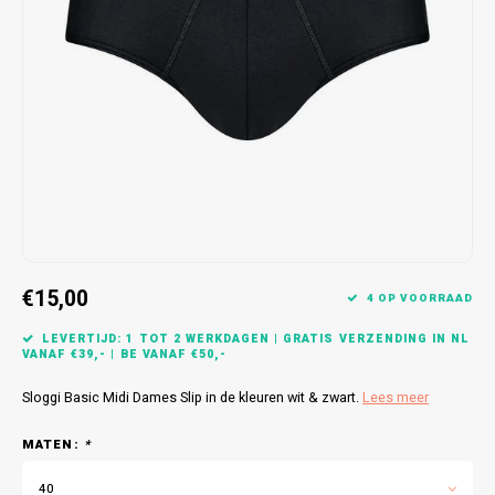
Bretels
Sokken
Dames Badjassen
Hoofdkussens
Schoteldoeken
Comtessa
Huiss
Petten (Caps)
Strandlakens / Badlakens
Nachtkleding Kids
Spreien
Vaatdoeken
Lunatex
Zakdoeken
Baby setjes
Heren Nachthemden
Schorten
Redmond
Dames Huispakken
Ovenwanten
MEQ
Pannenlap
Hajo
Stofdoeken
Pastunette
€15,00
4 OP VOORRAAD
Dweilen
Paul Hopkins
LEVERTIJD: 1 TOT 2 WERKDAGEN | GRATIS VERZENDING IN NL
VANAF €39,- | BE VANAF €50,-
Plaids
Pierre Cardin
Sloggi Basic Midi Dames Slip in de kleuren wit & zwart.
Lees meer
MATEN:
*
Robson
40