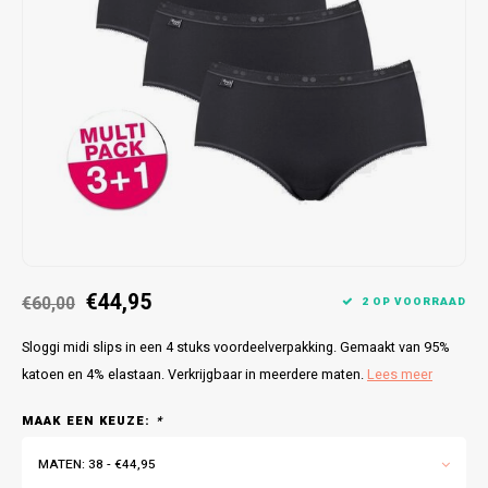
Bretels
Sokken
Dames Badjassen
Hoofdkussens
Schoteldoeken
Comtessa
Huiss
Petten (Caps)
Strandlakens / Badlakens
Nachtkleding Kids
Spreien
Vaatdoeken
Lunatex
Zakdoeken
Baby setjes
Heren Nachthemden
Schorten
Redmond
Dames Huispakken
Ovenwanten
MEQ
Pannenlap
Hajo
Stofdoeken
Pastunette
€44,95
€60,00
2 OP VOORRAAD
Dweilen
Paul Hopkins
Sloggi midi slips in een 4 stuks voordeelverpakking. Gemaakt van 95%
katoen en 4% elastaan. Verkrijgbaar in meerdere maten.
Lees meer
Plaids
Pierre Cardin
MAAK EEN KEUZE:
*
Robson
MATEN: 38 - €44,95