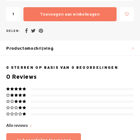
Gianvaglia
Toevoegen aan winkelwagen
iSeng
DELEN:
Rebelle
Tom Tailor
Productomschrijving
Walra
0
STERREN OP BASIS VAN
0
BEOORDELINGEN
0
Reviews
Gotzburg
O'Neill
Lee Cooper
Kappa
Alle reviews