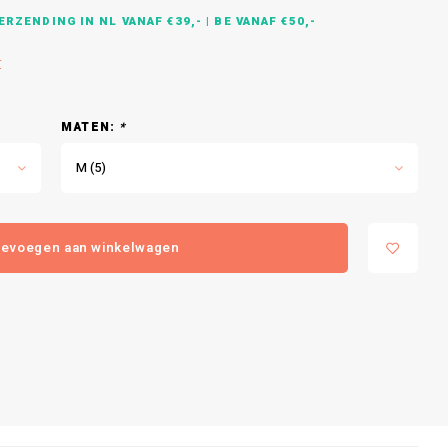
RZENDING IN NL VANAF €39,- | BE VANAF €50,-
r
MATEN:
*
M (5)
evoegen aan winkelwagen