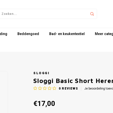
ding
Beddengoed
Bad- en keukentextiel
Meer cate
SLOGGI
Sloggi Basic Short Here
0
REVIEWS
Je beoordeling toev
€17,00