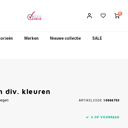
0
gorieën
Merken
Nieuwe collectie
SALE
n div. kleuren
oegen
ARTIKELCODE
10004753
4 OP VOORRAAD