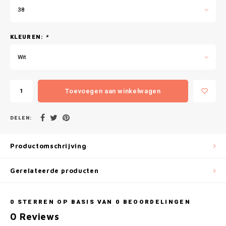
Gianvaglia
38
iSeng
KLEUREN:
*
Rebelle
Wit
Tom Tailor
Toevoegen aan winkelwagen
Walra
DELEN:
Gotzburg
Productomschrijving
O'Neill
Gerelateerde producten
Lee Cooper
Kappa
0
STERREN OP BASIS VAN
0
BEOORDELINGEN
0
Reviews