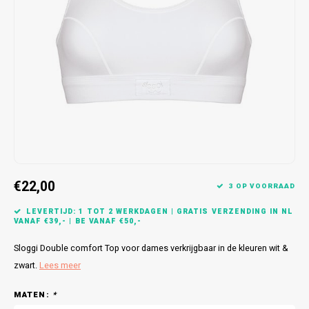
Bretels
Sokken
Dames Badjassen
Hoofdkussens
Schoteldoeken
Comtessa
Huiss
Petten (Caps)
Strandlakens / Badlakens
Nachtkleding Kids
Spreien
Vaatdoeken
Lunatex
Zakdoeken
Baby setjes
Heren Nachthemden
Schorten
Redmond
Dames Huispakken
Ovenwanten
MEQ
Pannenlap
Hajo
Stofdoeken
Pastunette
€22,00
3 OP VOORRAAD
Dweilen
Paul Hopkins
LEVERTIJD: 1 TOT 2 WERKDAGEN | GRATIS VERZENDING IN NL
VANAF €39,- | BE VANAF €50,-
Plaids
Pierre Cardin
Sloggi Double comfort Top voor dames verkrijgbaar in de kleuren wit &
zwart.
Lees meer
Robson
MATEN:
*