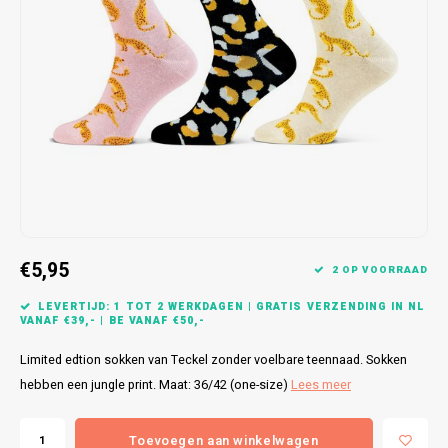
Bretels
Sokken
Dames Badjassen
Hoofdkussens
Schoteldoeken
Comtessa
Huiss
Petten (Caps)
Strandlakens / Badlakens
Nachtkleding Kids
Spreien
Vaatdoeken
Lunatex
Zakdoeken
Baby setjes
Heren Nachthemden
Schorten
Redmond
Dames Huispakken
Ovenwanten
MEQ
Pannenlap
Hajo
Stofdoeken
Pastunette
€5,95
2 OP VOORRAAD
Dweilen
Paul Hopkins
LEVERTIJD: 1 TOT 2 WERKDAGEN | GRATIS VERZENDING IN NL
VANAF €39,- | BE VANAF €50,-
Plaids
Pierre Cardin
Limited edtion sokken van Teckel zonder voelbare teennaad. Sokken
hebben een jungle print. Maat: 36/42 (one-size)
Lees meer
Robson
Toevoegen aan winkelwagen