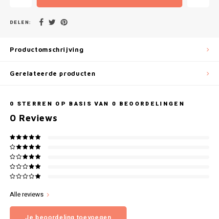
Gianvaglia
DELEN:
iSeng
Productomschrijving
Rebelle
Gerelateerde producten
Tom Tailor
Walra
0
STERREN OP BASIS VAN
0
BEOORDELINGEN
0
Reviews
Gotzburg
O'Neill
Lee Cooper
Kappa
Alle reviews
Je beoordeling toevoegen