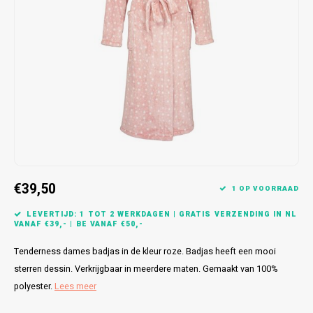
Bretels
Sokken
Dames Badjassen
Hoofdkussens
Schoteldoeken
Comtessa
Huiss
Petten (Caps)
Strandlakens / Badlakens
Nachtkleding Kids
Spreien
Vaatdoeken
Lunatex
Zakdoeken
Baby setjes
Heren Nachthemden
Schorten
Redmond
Dames Huispakken
Ovenwanten
MEQ
Pannenlap
Hajo
Stofdoeken
Pastunette
€39,50
1 OP VOORRAAD
Dweilen
Paul Hopkins
LEVERTIJD: 1 TOT 2 WERKDAGEN | GRATIS VERZENDING IN NL
VANAF €39,- | BE VANAF €50,-
Plaids
Pierre Cardin
Tenderness dames badjas in de kleur roze. Badjas heeft een mooi
sterren dessin. Verkrijgbaar in meerdere maten. Gemaakt van 100%
Robson
polyester.
Lees meer