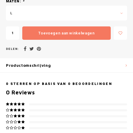
Gianvaglia
MATEN:
*
L
iSeng
Rebelle
Toevoegen aan winkelwagen
Tom Tailor
DELEN:
Walra
Productomschrijving
Gotzburg
0
STERREN OP BASIS VAN
0
BEOORDELINGEN
O'Neill
0
Reviews
Lee Cooper
Kappa