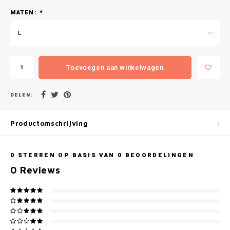
Gianvaglia
MATEN:
*
iSeng
L
Rebelle
Toevoegen aan winkelwagen
Tom Tailor
DELEN:
Walra
Productomschrijving
Gotzburg
O'Neill
0
STERREN OP BASIS VAN
0
BEOORDELINGEN
0
Reviews
Lee Cooper
Kappa