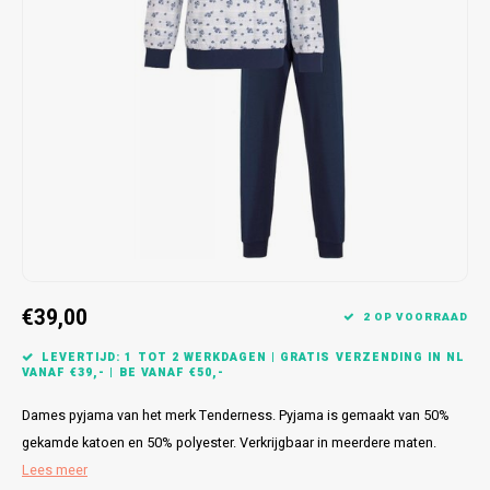
Bretels
Sokken
Dames Badjassen
Hoofdkussens
Schoteldoeken
Comtessa
Huiss
Petten (Caps)
Strandlakens / Badlakens
Nachtkleding Kids
Spreien
Vaatdoeken
Lunatex
Zakdoeken
Baby setjes
Heren Nachthemden
Schorten
Redmond
Dames Huispakken
Ovenwanten
MEQ
Pannenlap
Hajo
Stofdoeken
Pastunette
€39,00
2 OP VOORRAAD
Dweilen
Paul Hopkins
LEVERTIJD: 1 TOT 2 WERKDAGEN | GRATIS VERZENDING IN NL
VANAF €39,- | BE VANAF €50,-
Plaids
Pierre Cardin
Dames pyjama van het merk Tenderness. Pyjama is gemaakt van 50%
Robson
gekamde katoen en 50% polyester. Verkrijgbaar in meerdere maten.
Lees meer