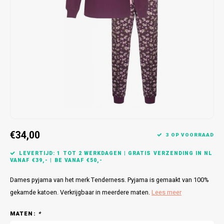
Bretels
Sokken
Dames Badjassen
Hoofdkussens
Schoteldoeken
Comtessa
Huiss
Petten (Caps)
Strandlakens / Badlakens
Nachtkleding Kids
Spreien
Vaatdoeken
Lunatex
Zakdoeken
Baby setjes
Heren Nachthemden
Schorten
Redmond
Dames Huispakken
Ovenwanten
MEQ
Pannenlap
Hajo
Stofdoeken
Pastunette
€34,00
3 OP VOORRAAD
Dweilen
Paul Hopkins
LEVERTIJD: 1 TOT 2 WERKDAGEN | GRATIS VERZENDING IN NL
VANAF €39,- | BE VANAF €50,-
Plaids
Pierre Cardin
Dames pyjama van het merk Tenderness. Pyjama is gemaakt van 100%
gekamde katoen. Verkrijgbaar in meerdere maten.
Lees meer
Robson
MATEN:
*