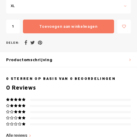
Gianvaglia
XL
iSeng
Toevoegen aan winkelwagen
Rebelle
DELEN:
Tom Tailor
Productomschrijving
Walra
Gotzburg
0
STERREN OP BASIS VAN
0
BEOORDELINGEN
0
Reviews
O'Neill
Lee Cooper
Kappa
Alle reviews