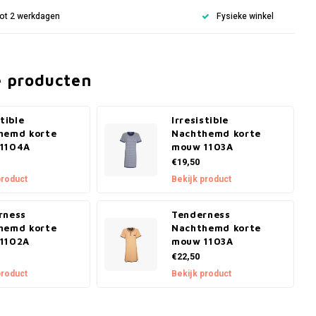
 tot 2 werkdagen
Fysieke winkel
e producten
stible
Irresistible
hemd korte
Nachthemd korte
1104A
mouw 1103A
€19,50
product
Bekijk product
rness
Tenderness
hemd korte
Nachthemd korte
1102A
mouw 1103A
€22,50
product
Bekijk product