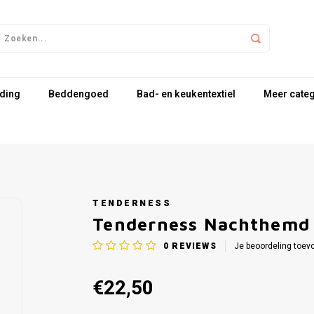
ding
Beddengoed
Bad- en keukentextiel
Meer cate
TENDERNESS
Tenderness Nachthemd
0
REVIEWS
Je beoordeling toev
€22,50