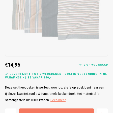
Bretels
Sokken
Dames Badjassen
Hoofdkussens
Schoteldoeken
Comtessa
Huiss
Petten (Caps)
Strandlakens / Badlakens
Nachtkleding Kids
Spreien
Vaatdoeken
Lunatex
Zakdoeken
Baby setjes
Heren Nachthemden
Schorten
Redmond
Dames Huispakken
Ovenwanten
MEQ
Pannenlap
Hajo
€14,95
Stofdoeken
Pastunette
2 OP VOORRAAD
LEVERTIJD: 1 TOT 2 WERKDAGEN | GRATIS VERZENDING IN NL
Dweilen
Paul Hopkins
VANAF €39,- | BE VANAF €50,-
Deze set theedoeken is perfect voor jou, als je op zoek bent naar een
Plaids
Pierre Cardin
tijdloze, kwaliteitsvolle & functionele keukendoek. Het materiaal is
samengesteld uit 100% katoen.
Lees meer
Robson