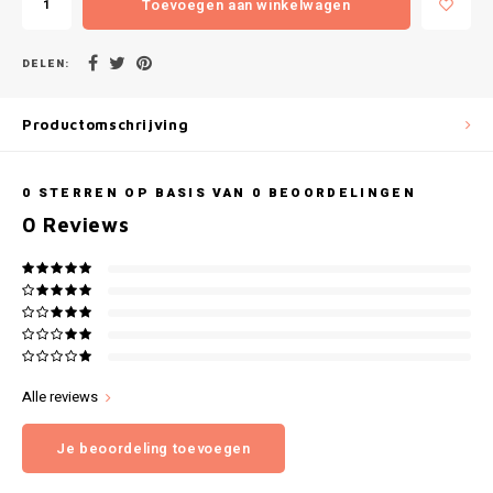
Toevoegen aan winkelwagen
Gianvaglia
iSeng
DELEN:
Rebelle
Productomschrijving
Tom Tailor
0
STERREN OP BASIS VAN
0
BEOORDELINGEN
Walra
0
Reviews
Gotzburg
O'Neill
Lee Cooper
Alle reviews
Kappa
Je beoordeling toevoegen