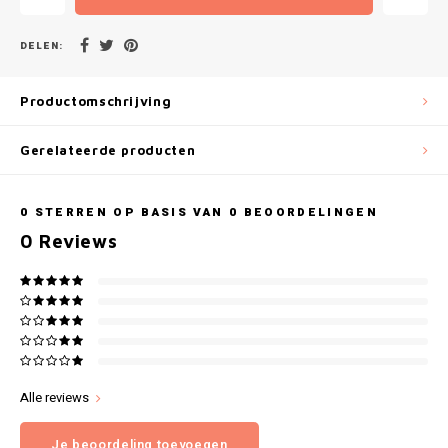
Gianvaglia
DELEN:
iSeng
Productomschrijving
Rebelle
Gerelateerde producten
Tom Tailor
Walra
0
STERREN OP BASIS VAN
0
BEOORDELINGEN
0
Reviews
Gotzburg
O'Neill
Lee Cooper
Kappa
Alle reviews
Je beoordeling toevoegen