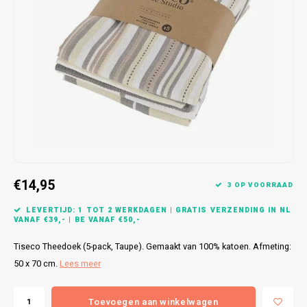
Bretels
Sokken
Dames Badjassen
Hoofdkussens
Schoteldoeken
Comtessa
Huiss
Petten (Caps)
Strandlakens / Badlakens
Nachtkleding Kids
Spreien
Vaatdoeken
Lunatex
Zakdoeken
Baby setjes
Heren Nachthemden
Schorten
Redmond
Dames Huispakken
Ovenwanten
MEQ
Pannenlap
Hajo
Stofdoeken
Pastunette
€14,95
3 OP VOORRAAD
Dweilen
Paul Hopkins
LEVERTIJD: 1 TOT 2 WERKDAGEN | GRATIS VERZENDING IN NL
VANAF €39,- | BE VANAF €50,-
Plaids
Pierre Cardin
Tiseco Theedoek (5-pack, Taupe). Gemaakt van 100% katoen. Afmeting:
50 x 70 cm.
Lees meer
Robson
Toevoegen aan winkelwagen