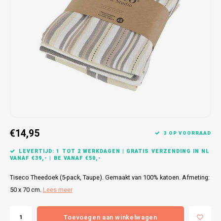
Bretels
Sokken
Dames Badjassen
Hoofdkussens
Schoteldoeken
Comtessa
Huiss
Petten (Caps)
Strandlakens / Badlakens
Nachtkleding Kids
Spreien
Vaatdoeken
Lunatex
Zakdoeken
Baby setjes
Heren Nachthemden
Schorten
Redmond
Dames Huispakken
Ovenwanten
MEQ
Pannenlap
Hajo
Stofdoeken
Pastunette
€14,95
3 OP VOORRAAD
Dweilen
Paul Hopkins
LEVERTIJD: 1 TOT 2 WERKDAGEN | GRATIS VERZENDING IN NL
VANAF €39,- | BE VANAF €50,-
Plaids
Pierre Cardin
Tiseco Theedoek (5-pack, Taupe). Gemaakt van 100% katoen. Afmeting:
50 x 70 cm.
Lees meer
Robson
Toevoegen aan winkelwagen