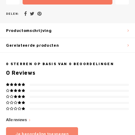
Gianvaglia
DELEN:
iSeng
Productomschrijving
Rebelle
Gerelateerde producten
Tom Tailor
Walra
0
STERREN OP BASIS VAN
0
BEOORDELINGEN
0
Reviews
Gotzburg
O'Neill
Lee Cooper
Kappa
Alle reviews
Je beoordeling toevoegen