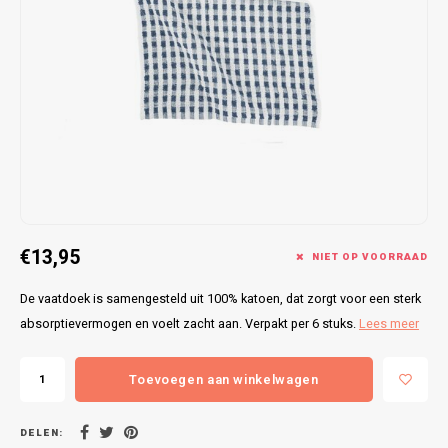
Bretels
Sokken
Dames Badjassen
Hoofdkussens
Schoteldoeken
Comtessa
Huiss
Petten (Caps)
Strandlakens / Badlakens
Nachtkleding Kids
Spreien
Vaatdoeken
Lunatex
Zakdoeken
Baby setjes
Heren Nachthemden
Schorten
Redmond
Dames Huispakken
Ovenwanten
MEQ
Pannenlap
Hajo
€13,95
Stofdoeken
Pastunette
NIET OP VOORRAAD
De vaatdoek is samengesteld uit 100% katoen, dat zorgt voor een sterk
Dweilen
Paul Hopkins
absorptievermogen en voelt zacht aan. Verpakt per 6 stuks.
Lees meer
Plaids
Pierre Cardin
Toevoegen aan winkelwagen
Robson
DELEN: