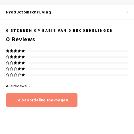
Gianvaglia
Productomschrijving
iSeng
Rebelle
0
STERREN OP BASIS VAN
0
BEOORDELINGEN
0
Reviews
Tom Tailor
Walra
Gotzburg
Alle reviews
O'Neill
Je beoordeling toevoegen
Lee Cooper
Kappa