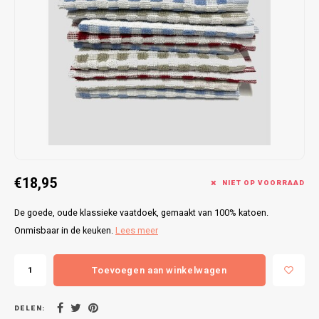
Bretels
Sokken
Dames Badjassen
Hoofdkussens
Schoteldoeken
Comtessa
Huiss
Petten (Caps)
Strandlakens / Badlakens
Nachtkleding Kids
Spreien
Vaatdoeken
Lunatex
Zakdoeken
Baby setjes
Heren Nachthemden
Schorten
Redmond
Dames Huispakken
Ovenwanten
MEQ
Pannenlap
Hajo
€18,95
Stofdoeken
Pastunette
NIET OP VOORRAAD
De goede, oude klassieke vaatdoek, gemaakt van 100% katoen.
Dweilen
Paul Hopkins
Onmisbaar in de keuken.
Lees meer
Plaids
Pierre Cardin
Toevoegen aan winkelwagen
Robson
DELEN: