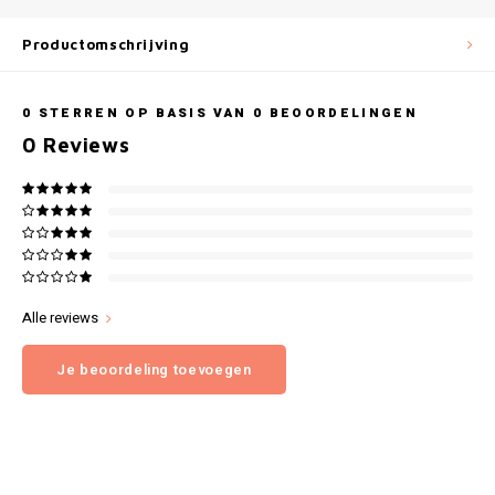
Gianvaglia
Productomschrijving
iSeng
Rebelle
0
STERREN OP BASIS VAN
0
BEOORDELINGEN
0
Reviews
Tom Tailor
Walra
Gotzburg
Alle reviews
O'Neill
Je beoordeling toevoegen
Lee Cooper
Kappa