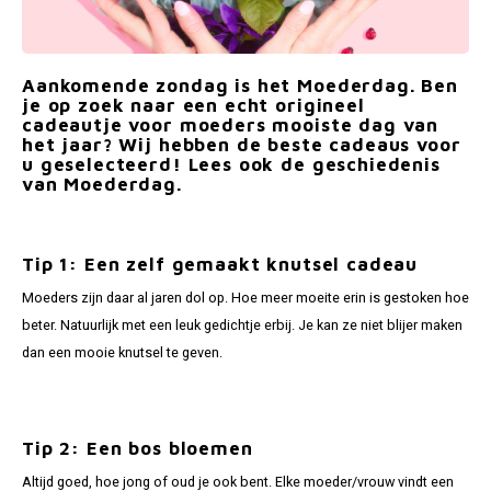
Bretels
Sokken
Dames Badjassen
Hoofdkussens
Schoteldoeken
Comtessa
Huiss
Petten (Caps)
Strandlakens / Badlakens
Nachtkleding Kids
Spreien
Vaatdoeken
Lunatex
Aankomende zondag is het Moederdag. Ben
je op zoek naar een echt origineel
Zakdoeken
Baby setjes
Heren Nachthemden
Schorten
Redmond
cadeautje voor moeders mooiste dag van
het jaar? Wij hebben de beste cadeaus voor
u geselecteerd! Lees ook de geschiedenis
Dames Huispakken
Ovenwanten
MEQ
van Moederdag.
Pannenlap
Hajo
Tip 1: Een zelf gemaakt knutsel cadeau
Stofdoeken
Pastunette
Moeders zijn daar al jaren dol op. Hoe meer moeite erin is gestoken hoe
beter. Natuurlijk met een leuk gedichtje erbij. Je kan ze niet blijer maken
Dweilen
Paul Hopkins
dan een mooie knutsel te geven.
Plaids
Pierre Cardin
Robson
Tip 2: Een bos bloemen
Altijd goed, hoe jong of oud je ook bent. Elke moeder/vrouw vindt een