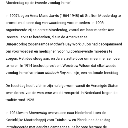
Moederdag op de tweede zondag in mei.
In 1907 begon Anna Marie Jarvis (1864-1948) uit Grafton Moederdag te
promoten als een dag van waardering voor moeders. In 1908
organiseerde zij de eerste Moederdag, vooral om haar moeder Ann
Reeves Jarvis te herdenken, die in de Amerikaanse
Burgeroorlog zogenaamde Mother's Day Work Clubs had georganiseerd
om voor voedsel en medicijnen voor hulpbehoevende moeders te
zorgen. Het idee sloeg aan, en Jarvis zette door om meer mensen over
te halen. In 1914 besloot president Woodrow Wilson dat elke tweede
zondag in mei voortaan
Mother's Day
zou zijn, een nationale feestdag.
De feestdag heeft zich in zijn huidige vorm vanuit de Verenigde Staten
over de rest van de westerse wereld verspreid. In Nederland begon de
traditie rond 1925.
In 1924 kwam
Moederdag
overwaaien naar Nederland, toen de
Koninklijke Maatschappij voor Tuinbouw en Plantkunde deze dag
introduceerde met gerichte campagnes. Ze hoopte hiermee de