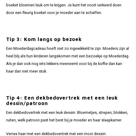
Gianvaglia
boeket bloemen leuk om te krijgen. Je kunt het nooit verkeerd doen
door een fleurig boeket voor je moeder aan te schaffen.
iSeng
Rebelle
Tip 3: Kom langs op bezoek
Tom Tailor
Een Moederdagcadeau hoeft niet zo ingewikkeld te zijn. Moeders zijn al
heel blij als hun kinderen langskomen met een bezoekje op Moederdag.
Walra
Als je dan ook nog iets lekkers meeneemt voor bij de koffie dan kan
haar dan niet meer stuk.
Gotzburg
O'Neill
Tip 4: Een dekbedovertrek met een leuk
dessin/patroon
Lee Cooper
Een dekbedovertrek met een leuk dessin. Bloemetjes, strepen, blokken,
ruiten, welk patroon past het best bij je moeder en haar slaapkamer.
Kappa
Verras haar met een dekbedovertrek met een mooi dessin.