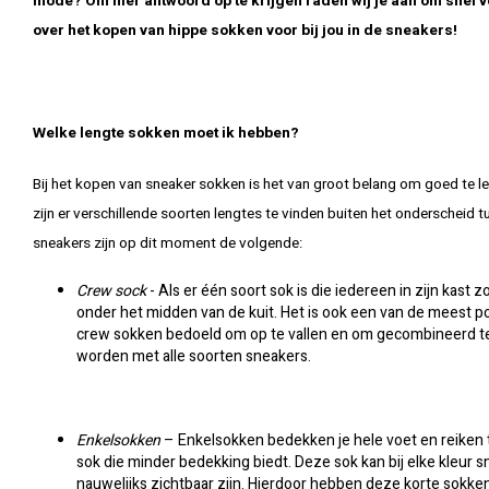
mode? Om hier antwoord op te krijgen raden wij je aan om snel verd
over het kopen van hippe sokken voor bij jou in de sneakers!
Welke lengte sokken moet ik hebben?
Bij het kopen van sneaker sokken is het van groot belang om goed te l
zijn er verschillende soorten lengtes te vinden buiten het onderschei
sneakers zijn op dit moment de volgende:
Crew sock
- Als er één soort sok is die iedereen in zijn kas
onder het midden van de kuit. Het is ook een van de meest po
crew sokken bedoeld om op te vallen en om gecombineerd t
worden met alle soorten sneakers.
Enkelsokken
– Enkelsokken bedekken je hele voet en reiken
sok die minder bedekking biedt. Deze sok kan bij elke kleur
nauwelijks zichtbaar zijn. Hierdoor hebben deze korte sokken 