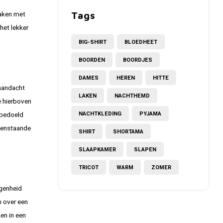
maken met
Tags
het lekker
BIG-SHIRT
BLOEDHEET
BOORDEN
BOORDJES
DAMES
HEREN
HITTE
 aandacht
LAKEN
NACHTHEMD
e hierboven
NACHTKLEDING
PYJAMA
 bedoeld
ovenstaande
SHIRT
SHORTAMA
SLAAPKAMER
SLAPEN
TRICOT
WARM
ZOMER
egenheid
m over een
en in een