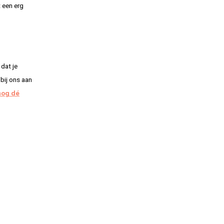
 een erg
dat je
 bij ons aan
nog dé