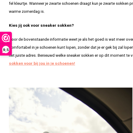
fel kleurtje. Wanneer je zwarte schoenen draagt kun je zwarte sokken p
warme zomerdag is.
Kies jij ook voor sneaker sokken?
Door de bovenstaande informatie weet je als het goed is wat meer over
comfortabel in je schoenen kunt lopen, zonder dat je er gek bij zal lop
9,5
het juiste adres. Benieuwd welke sneaker sokken er op dit moment te v
sokken voor bij jou in je schoenen!