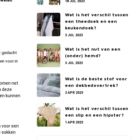
t weten
18 JUL 2023
Wat is het verschil tussen
een theedoek en een
keukendoek?
3 JUL 2023
Wat is het nut van een
dt gedacht
(onder) hemd?
en voor in
3 JUL 2023
Wat is de beste stof voor
 komen net
een dekbedovertrek?
jn deze
2 APR 2023
gen kunnen
Wat is het verschil tussen
een slip en een hipster?
1 APR 2023
n voor een
e sokken