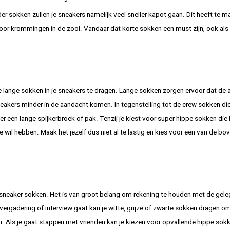
er sokken zullen je sneakers namelijk veel sneller kapot gaan. Dit heeft te 
voor krommingen in de zool. Vandaar dat korte sokken een must zijn, ook als 
ele lange sokken in je sneakers te dragen. Lange sokken zorgen ervoor dat de
sneakers minder in de aandacht komen. In tegenstelling tot de crew sokken di
er een lange spijkerbroek of pak. Tenzij je kiest voor super hippe sokken die
e wil hebben. Maak het jezelf dus niet al te lastig en kies voor een van de b
je sneaker sokken. Het is van groot belang om rekening te houden met de gel
vergadering of interview gaat kan je witte, grijze of zwarte sokken dragen o
en. Als je gaat stappen met vrienden kan je kiezen voor opvallende hippe sokk