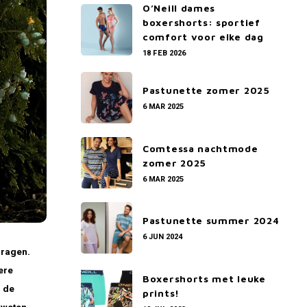
O’Neill dames
boxershorts: sportief
comfort voor elke dag
18 FEB 2026
Pastunette zomer 2025
6 MAR 2025
Comtessa nachtmode
zomer 2025
6 MAR 2025
Pastunette summer 2024
6 JUN 2024
dragen.
dere
Boxershorts met leuke
n de
prints!