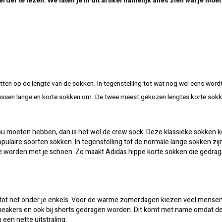
er te lezen. We laten je in dit artikel namelijk alles zien wat je moe
etten op de lengte van de sokken. In tegenstelling tot wat nog wel eens wor
d tussen lange en korte sokken om. De twee meest gekozen lengtes korte sokk
t zou moeten hebben, dan is het wel de crew sock. Deze klassieke sokken
pulaire soorten sokken. In tegenstelling tot de normale lange sokken zi
e worden met je schoen. Zo maakt Adidas hippe korte sokken die gedra
 tot net onder je enkels. Voor de warme zomerdagen kiezen veel mense
 sneakers en ook bij shorts gedragen worden. Dit komt met name omdat d
een nette uitstraling.