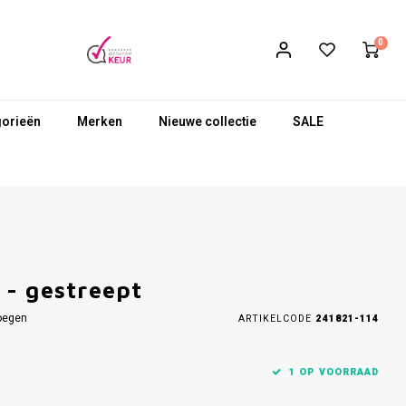
0
gorieën
Merken
Nieuwe collectie
SALE
- gestreept
oegen
ARTIKELCODE
241821-114
1 OP VOORRAAD