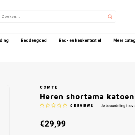
ding
Beddengoed
Bad- en keukentextiel
Meer cate
COMTE
Heren shortama katoen 
0
REVIEWS
Je beoordeling toev
€29,99