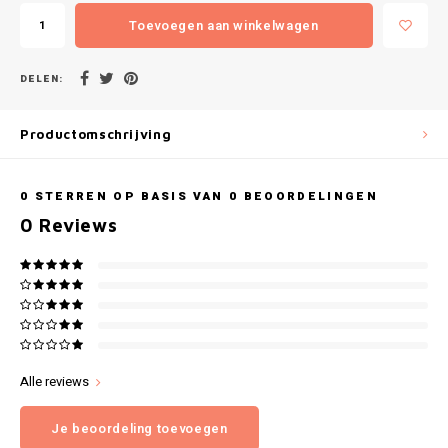
Gianvaglia
Toevoegen aan winkelwagen
iSeng
DELEN:
Rebelle
Productomschrijving
Tom Tailor
0
STERREN OP BASIS VAN
0
BEOORDELINGEN
Walra
0
Reviews
Gotzburg
O'Neill
Lee Cooper
Alle reviews
Kappa
Je beoordeling toevoegen