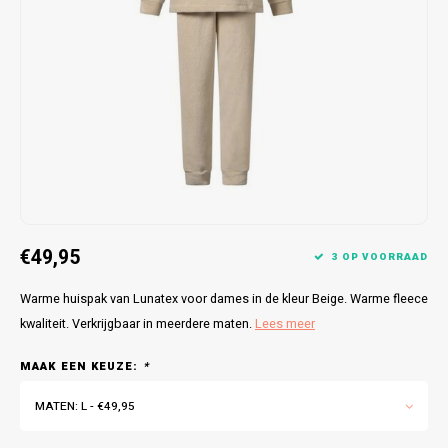
Bretels
Sokken
Dames Badjassen
Hoofdkussens
Schoteldoeken
Comtessa
Huiss
Petten (Caps)
Strandlakens / Badlakens
Nachtkleding Kids
Spreien
Vaatdoeken
Lunatex
Zakdoeken
Baby setjes
Heren Nachthemden
Schorten
Redmond
Dames Huispakken
Ovenwanten
MEQ
Pannenlap
Hajo
€49,95
Stofdoeken
Pastunette
3 OP VOORRAAD
Warme huispak van Lunatex voor dames in de kleur Beige. Warme fleece
Dweilen
Paul Hopkins
kwaliteit. Verkrijgbaar in meerdere maten.
Lees meer
Plaids
Pierre Cardin
MAAK EEN KEUZE:
*
Robson
MATEN: L - €49,95