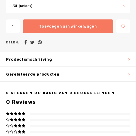
Gianvaglia
L/XL (unisex)
iSeng
Toevoegen aan winkelwagen
Rebelle
DELEN:
Tom Tailor
Productomschrijving
Walra
Gerelateerde producten
Gotzburg
O'Neill
0
STERREN OP BASIS VAN
0
BEOORDELINGEN
0
Reviews
Lee Cooper
Kappa