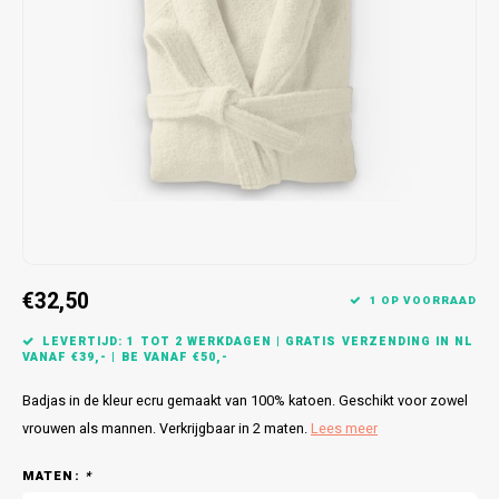
Bretels
Sokken
Dames Badjassen
Hoofdkussens
Schoteldoeken
Comtessa
Huiss
Petten (Caps)
Strandlakens / Badlakens
Nachtkleding Kids
Spreien
Vaatdoeken
Lunatex
Zakdoeken
Baby setjes
Heren Nachthemden
Schorten
Redmond
Dames Huispakken
Ovenwanten
MEQ
Pannenlap
Hajo
Stofdoeken
Pastunette
€32,50
1 OP VOORRAAD
Dweilen
Paul Hopkins
LEVERTIJD: 1 TOT 2 WERKDAGEN | GRATIS VERZENDING IN NL
VANAF €39,- | BE VANAF €50,-
Plaids
Pierre Cardin
Badjas in de kleur ecru gemaakt van 100% katoen. Geschikt voor zowel
vrouwen als mannen. Verkrijgbaar in 2 maten.
Lees meer
Robson
MATEN:
*