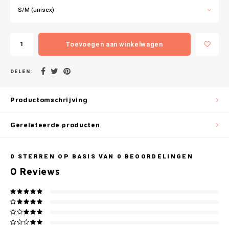
Gianvaglia
S/M (unisex)
iSeng
Toevoegen aan winkelwagen
Rebelle
DELEN:
Tom Tailor
Productomschrijving
Walra
Gerelateerde producten
Gotzburg
O'Neill
0
STERREN OP BASIS VAN
0
BEOORDELINGEN
0
Reviews
Lee Cooper
Kappa