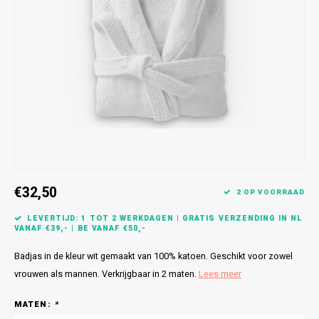
Bretels
Sokken
Dames Badjassen
Hoofdkussens
Schoteldoeken
Comtessa
Huiss
Petten (Caps)
Strandlakens / Badlakens
Nachtkleding Kids
Spreien
Vaatdoeken
Lunatex
Zakdoeken
Baby setjes
Heren Nachthemden
Schorten
Redmond
Dames Huispakken
Ovenwanten
MEQ
Pannenlap
Hajo
Stofdoeken
Pastunette
€32,50
2 OP VOORRAAD
Dweilen
Paul Hopkins
LEVERTIJD: 1 TOT 2 WERKDAGEN | GRATIS VERZENDING IN NL
VANAF €39,- | BE VANAF €50,-
Plaids
Pierre Cardin
Badjas in de kleur wit gemaakt van 100% katoen. Geschikt voor zowel
vrouwen als mannen. Verkrijgbaar in 2 maten.
Lees meer
Robson
MATEN:
*