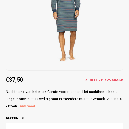
Bretels
Sokken
Dames Badjassen
Hoofdkussens
Schoteldoeken
Comtessa
Huiss
Petten (Caps)
Strandlakens / Badlakens
Nachtkleding Kids
Spreien
Vaatdoeken
Lunatex
Zakdoeken
Baby setjes
Heren Nachthemden
Schorten
Redmond
Dames Huispakken
Ovenwanten
MEQ
Pannenlap
Hajo
Stofdoeken
Pastunette
€37,50
NIET OP VOORRAAD
Dweilen
Paul Hopkins
Nachthemd van het merk Comte voor mannen. Het nachthemd heeft
lange mouwen en is verkrijgbaar in meerdere maten. Gemaakt van 100%
Plaids
Pierre Cardin
katoen
Lees meer
Robson
MATEN:
*