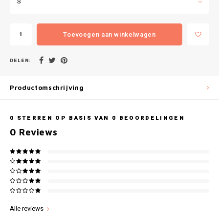
S
Gianvaglia
iSeng
Toevoegen aan winkelwagen
Rebelle
DELEN:
Tom Tailor
Productomschrijving
Walra
0
STERREN OP BASIS VAN
0
BEOORDELINGEN
Gotzburg
0
Reviews
O'Neill
Lee Cooper
Kappa
Alle reviews