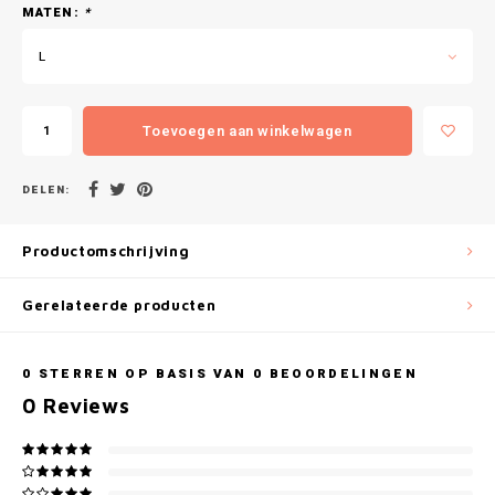
Gianvaglia
MATEN:
*
L
iSeng
Rebelle
Toevoegen aan winkelwagen
Tom Tailor
DELEN:
Walra
Productomschrijving
Gotzburg
Gerelateerde producten
O'Neill
0
STERREN OP BASIS VAN
0
BEOORDELINGEN
Lee Cooper
0
Reviews
Kappa