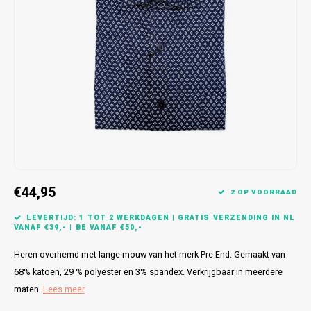
Bretels
Sokken
Dames Badjassen
Hoofdkussens
Schoteldoeken
Comtessa
Huiss
Petten (Caps)
Strandlakens / Badlakens
Nachtkleding Kids
Spreien
Vaatdoeken
Lunatex
Zakdoeken
Baby setjes
Heren Nachthemden
Schorten
Redmond
Dames Huispakken
Ovenwanten
MEQ
Pannenlap
Hajo
Stofdoeken
Pastunette
€44,95
2 OP VOORRAAD
Dweilen
Paul Hopkins
LEVERTIJD: 1 TOT 2 WERKDAGEN | GRATIS VERZENDING IN NL
VANAF €39,- | BE VANAF €50,-
Plaids
Pierre Cardin
Heren overhemd met lange mouw van het merk Pre End. Gemaakt van
68% katoen, 29 % polyester en 3% spandex. Verkrijgbaar in meerdere
Robson
maten.
Lees meer