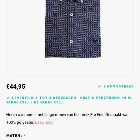
Bretels
Sokken
Dames Badjassen
Hoofdkussens
Schoteldoeken
Comtessa
Huiss
Petten (Caps)
Strandlakens / Badlakens
Nachtkleding Kids
Spreien
Vaatdoeken
Lunatex
Zakdoeken
Baby setjes
Heren Nachthemden
Schorten
Redmond
Dames Huispakken
Ovenwanten
MEQ
Pannenlap
Hajo
Stofdoeken
Pastunette
€44,95
1 OP VOORRAAD
Dweilen
Paul Hopkins
LEVERTIJD: 1 TOT 2 WERKDAGEN | GRATIS VERZENDING IN NL
VANAF €39,- | BE VANAF €50,-
Plaids
Pierre Cardin
Heren overhemd met lange mouw van het merk Pre End. Gemaakt van
100% polyester.
Lees meer
Robson
MATEN:
*