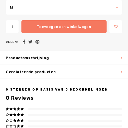
Gianvaglia
M
iSeng
Toevoegen aan winkelwagen
Rebelle
DELEN:
Tom Tailor
Walra
Productomschrijving
Gotzburg
Gerelateerde producten
O'Neill
0
STERREN OP BASIS VAN
0
BEOORDELINGEN
0
Reviews
Lee Cooper
Kappa