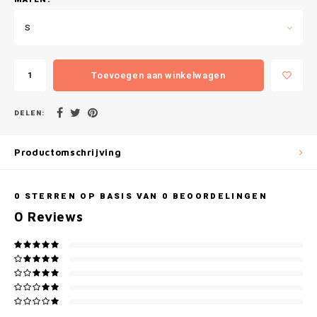
Gianvaglia
S
iSeng
Rebelle
Toevoegen aan winkelwagen
Tom Tailor
DELEN:
Walra
Productomschrijving
Gotzburg
0
STERREN OP BASIS VAN
0
BEOORDELINGEN
O'Neill
0
Reviews
Lee Cooper
Kappa