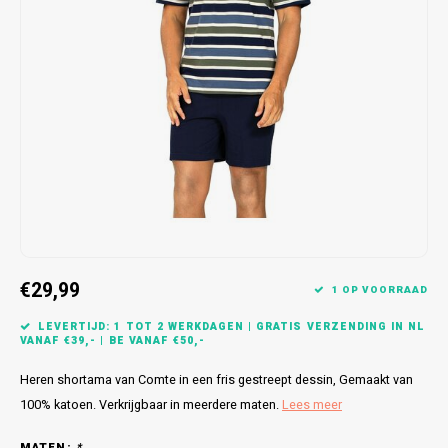
Bretels
Sokken
Dames Badjassen
Hoofdkussens
Schoteldoeken
Comtessa
Huiss
Petten (Caps)
Strandlakens / Badlakens
Nachtkleding Kids
Spreien
Vaatdoeken
Lunatex
Zakdoeken
Baby setjes
Heren Nachthemden
Schorten
Redmond
Dames Huispakken
Ovenwanten
MEQ
Pannenlap
Hajo
Stofdoeken
Pastunette
€29,99
1 OP VOORRAAD
Dweilen
Paul Hopkins
LEVERTIJD: 1 TOT 2 WERKDAGEN | GRATIS VERZENDING IN NL
VANAF €39,- | BE VANAF €50,-
Plaids
Pierre Cardin
Heren shortama van Comte in een fris gestreept dessin, Gemaakt van
Robson
100% katoen. Verkrijgbaar in meerdere maten.
Lees meer
MATEN:
*