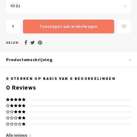
Gianvaglia
52 (L)
iSeng
Toevoegen aan winkelwagen
Rebelle
DELEN:
Tom Tailor
Productomschrijving
Walra
Gotzburg
0
STERREN OP BASIS VAN
0
BEOORDELINGEN
0
Reviews
O'Neill
Lee Cooper
Kappa
Alle reviews