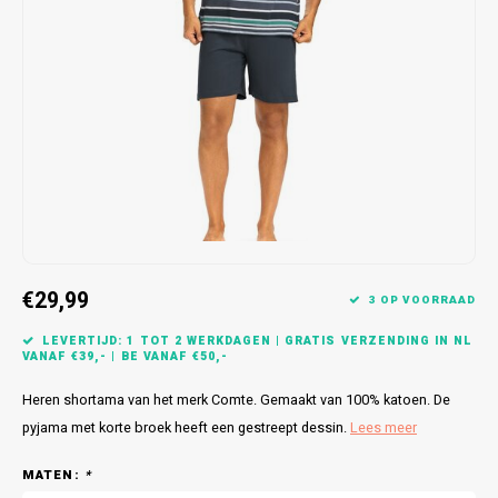
Bretels
Sokken
Dames Badjassen
Hoofdkussens
Schoteldoeken
Comtessa
Huiss
Petten (Caps)
Strandlakens / Badlakens
Nachtkleding Kids
Spreien
Vaatdoeken
Lunatex
Zakdoeken
Baby setjes
Heren Nachthemden
Schorten
Redmond
Dames Huispakken
Ovenwanten
MEQ
Pannenlap
Hajo
Stofdoeken
Pastunette
€29,99
3 OP VOORRAAD
Dweilen
Paul Hopkins
LEVERTIJD: 1 TOT 2 WERKDAGEN | GRATIS VERZENDING IN NL
VANAF €39,- | BE VANAF €50,-
Plaids
Pierre Cardin
Heren shortama van het merk Comte. Gemaakt van 100% katoen. De
pyjama met korte broek heeft een gestreept dessin.
Lees meer
Robson
MATEN:
*