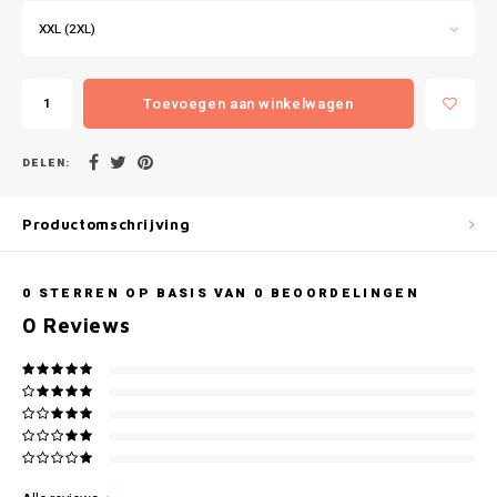
Gianvaglia
XXL (2XL)
iSeng
Toevoegen aan winkelwagen
Rebelle
DELEN:
Tom Tailor
Walra
Productomschrijving
Gotzburg
0
STERREN OP BASIS VAN
0
BEOORDELINGEN
0
Reviews
O'Neill
Lee Cooper
Kappa