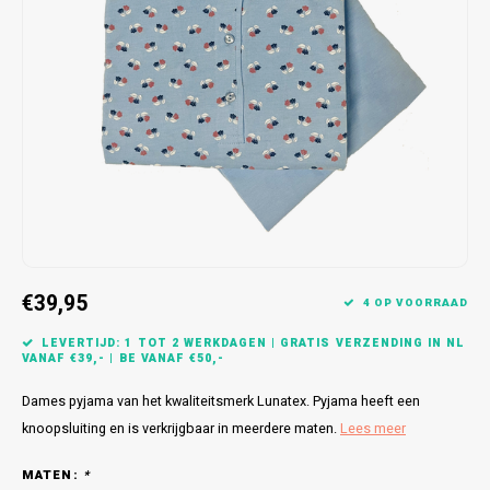
Bretels
Sokken
Dames Badjassen
Hoofdkussens
Schoteldoeken
Comtessa
Huiss
Petten (Caps)
Strandlakens / Badlakens
Nachtkleding Kids
Spreien
Vaatdoeken
Lunatex
Zakdoeken
Baby setjes
Heren Nachthemden
Schorten
Redmond
Dames Huispakken
Ovenwanten
MEQ
Pannenlap
Hajo
Stofdoeken
Pastunette
€39,95
4 OP VOORRAAD
Dweilen
Paul Hopkins
LEVERTIJD: 1 TOT 2 WERKDAGEN | GRATIS VERZENDING IN NL
VANAF €39,- | BE VANAF €50,-
Plaids
Pierre Cardin
Dames pyjama van het kwaliteitsmerk Lunatex. Pyjama heeft een
knoopsluiting en is verkrijgbaar in meerdere maten.
Lees meer
Robson
MATEN:
*