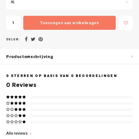
Gianvaglia
XL
iSeng
Toevoegen aan winkelwagen
Rebelle
DELEN:
Tom Tailor
Productomschrijving
Walra
0
STERREN OP BASIS VAN
0
BEOORDELINGEN
Gotzburg
0
Reviews
O'Neill
Lee Cooper
Kappa
Alle reviews