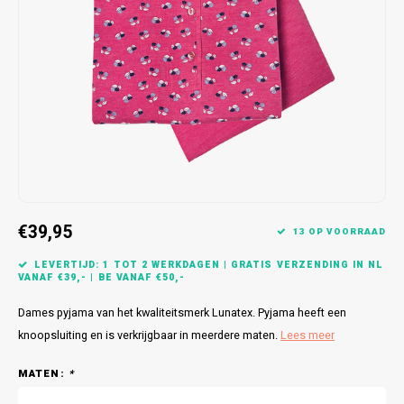
Bretels
Sokken
Dames Badjassen
Hoofdkussens
Schoteldoeken
Comtessa
Huiss
Petten (Caps)
Strandlakens / Badlakens
Nachtkleding Kids
Spreien
Vaatdoeken
Lunatex
Zakdoeken
Baby setjes
Heren Nachthemden
Schorten
Redmond
Dames Huispakken
Ovenwanten
MEQ
Pannenlap
Hajo
€39,95
Stofdoeken
Pastunette
13 OP VOORRAAD
LEVERTIJD: 1 TOT 2 WERKDAGEN | GRATIS VERZENDING IN NL
Dweilen
Paul Hopkins
VANAF €39,- | BE VANAF €50,-
Dames pyjama van het kwaliteitsmerk Lunatex. Pyjama heeft een
Plaids
Pierre Cardin
knoopsluiting en is verkrijgbaar in meerdere maten.
Lees meer
Robson
MATEN:
*