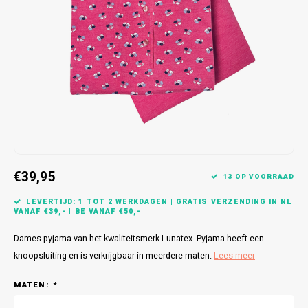
Bretels
Sokken
Dames Badjassen
Hoofdkussens
Schoteldoeken
Comtessa
Huiss
Petten (Caps)
Strandlakens / Badlakens
Nachtkleding Kids
Spreien
Vaatdoeken
Lunatex
Zakdoeken
Baby setjes
Heren Nachthemden
Schorten
Redmond
Dames Huispakken
Ovenwanten
MEQ
Pannenlap
Hajo
€39,95
Stofdoeken
Pastunette
13 OP VOORRAAD
LEVERTIJD: 1 TOT 2 WERKDAGEN | GRATIS VERZENDING IN NL
Dweilen
Paul Hopkins
VANAF €39,- | BE VANAF €50,-
Dames pyjama van het kwaliteitsmerk Lunatex. Pyjama heeft een
Plaids
Pierre Cardin
knoopsluiting en is verkrijgbaar in meerdere maten.
Lees meer
Robson
MATEN:
*