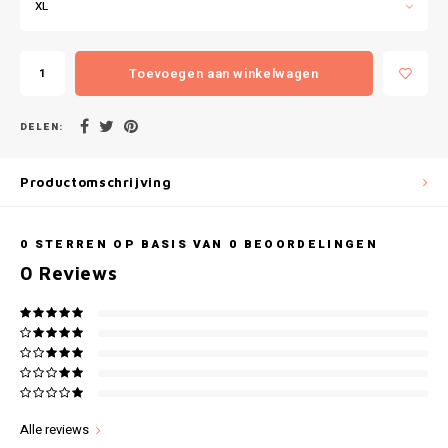
Gianvaglia
XL
iSeng
Toevoegen aan winkelwagen
Rebelle
DELEN:
Tom Tailor
Productomschrijving
Walra
0
STERREN OP BASIS VAN
0
BEOORDELINGEN
Gotzburg
0
Reviews
O'Neill
Lee Cooper
Kappa
Alle reviews