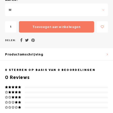
Gianvaglia
M
iSeng
Rebelle
Toevoegen aan winkelwagen
Tom Tailor
DELEN:
Walra
Productomschrijving
Gotzburg
0
STERREN OP BASIS VAN
0
BEOORDELINGEN
O'Neill
0
Reviews
Lee Cooper
Kappa