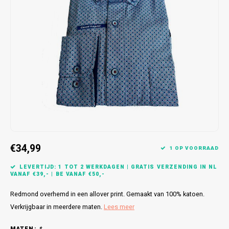
Bretels
Sokken
Dames Badjassen
Hoofdkussens
Schoteldoeken
Comtessa
Huiss
Petten (Caps)
Strandlakens / Badlakens
Nachtkleding Kids
Spreien
Vaatdoeken
Lunatex
Zakdoeken
Baby setjes
Heren Nachthemden
Schorten
Redmond
Dames Huispakken
Ovenwanten
MEQ
Pannenlap
Hajo
Stofdoeken
Pastunette
€34,99
1 OP VOORRAAD
Dweilen
Paul Hopkins
LEVERTIJD: 1 TOT 2 WERKDAGEN | GRATIS VERZENDING IN NL
VANAF €39,- | BE VANAF €50,-
Plaids
Pierre Cardin
Redmond overhemd in een allover print. Gemaakt van 100% katoen.
Robson
Verkrijgbaar in meerdere maten.
Lees meer
MATEN:
*