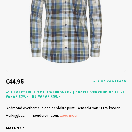
Bretels
Sokken
Dames Badjassen
Hoofdkussens
Schoteldoeken
Comtessa
Huiss
Petten (Caps)
Strandlakens / Badlakens
Nachtkleding Kids
Spreien
Vaatdoeken
Lunatex
Zakdoeken
Baby setjes
Heren Nachthemden
Schorten
Redmond
Dames Huispakken
Ovenwanten
MEQ
Pannenlap
Hajo
Stofdoeken
Pastunette
€44,95
1 OP VOORRAAD
Dweilen
Paul Hopkins
LEVERTIJD: 1 TOT 2 WERKDAGEN | GRATIS VERZENDING IN NL
VANAF €39,- | BE VANAF €50,-
Plaids
Pierre Cardin
Redmond overhemd in een geblokte print. Gemaakt van 100% katoen.
Verkrijgbaar in meerdere maten.
Lees meer
Robson
MATEN:
*