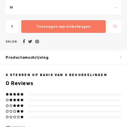
Gianvaglia
M
iSeng
Toevoegen aan winkelwagen
Rebelle
DELEN:
Tom Tailor
Walra
Productomschrijving
Gotzburg
0
STERREN OP BASIS VAN
0
BEOORDELINGEN
0
Reviews
O'Neill
Lee Cooper
Kappa