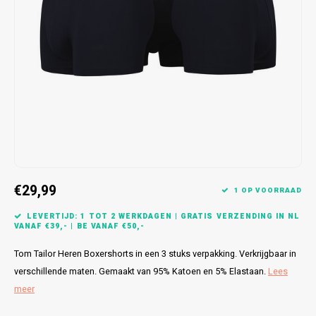
Bretels
Sokken
Dames Badjassen
Hoofdkussens
Schoteldoeken
Comtessa
Huiss
Petten (Caps)
Strandlakens / Badlakens
Nachtkleding Kids
Spreien
Vaatdoeken
Lunatex
Zakdoeken
Baby setjes
Heren Nachthemden
Schorten
Redmond
Dames Huispakken
Ovenwanten
MEQ
Pannenlap
Hajo
Stofdoeken
Pastunette
€29,99
1 OP VOORRAAD
Dweilen
Paul Hopkins
LEVERTIJD: 1 TOT 2 WERKDAGEN | GRATIS VERZENDING IN NL
VANAF €39,- | BE VANAF €50,-
Plaids
Pierre Cardin
Tom Tailor Heren Boxershorts in een 3 stuks verpakking. Verkrijgbaar in
verschillende maten. Gemaakt van 95% Katoen en 5% Elastaan.
Lees
Robson
meer