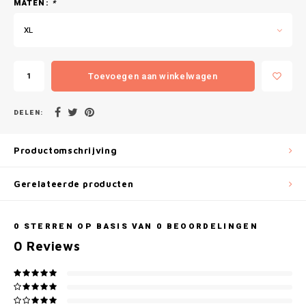
Gianvaglia
MATEN:
*
XL
iSeng
Rebelle
Toevoegen aan winkelwagen
Tom Tailor
DELEN:
Walra
Productomschrijving
Gotzburg
Gerelateerde producten
O'Neill
0
STERREN OP BASIS VAN
0
BEOORDELINGEN
Lee Cooper
0
Reviews
Kappa