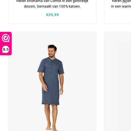
Heren shortama van Comte in een gestreept
Heren pyja
dessin, Gemaakt van 100% katoen.
in een warme
Verkrijgbaar in meerdere maten.
€29,99
9,5