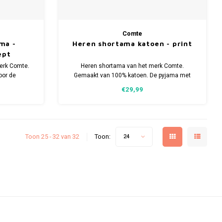
Comte
ma -
Heren shortama katoen - print
ept
erk Comte.
Heren shortama van het merk Comte.
oor de
Gemaakt van 100% katoen. De pyjama met
n meerdere
korte broek heeft een modern dessin.
€29,99
Toon 25 - 32 van 32
Toon:
24