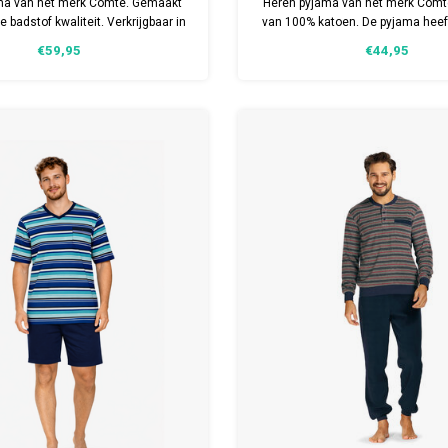
ma van het merk Comte. Gemaakt
Heren pyjama van het merk Com
 badstof kwaliteit. Verkrijgbaar in
van 100% katoen. De pyjama heef
meerdere maten.
gestreepte top en een donkerbl
€59,95
€44,95
Verkrijgbaar in meerdere m