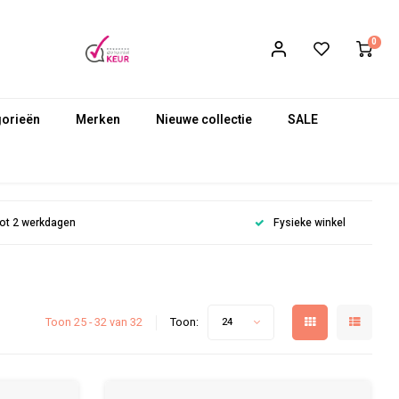
0
gorieën
Merken
Nieuwe collectie
SALE
 tot 2 werkdagen
Fysieke winkel
Toon 25 - 32 van 32
Toon:
24