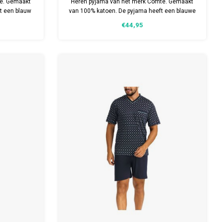
te. Gemaakt
Heren pyjama van het merk Comte. Gemaakt
t een blauw
van 100% katoen. De pyjama heeft een blauwe
auw broek.
top en een broek met een all-over print.
€44,95
aten.
Verkrijgbaar in meerdere maten.