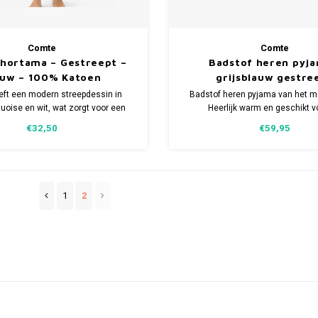
Comte
Comte
hortama – Gestreept –
Badstof heren pyja
auw – 100% Katoen
grijsblauw gestre
eft een modern streepdessin in
Badstof heren pyjama van het m
quoise en wit, wat zorgt voor een
Heerlijk warm en geschikt v
ortieve uitstraling. De shortama is
wintermaanden. Verkrijgbaar i
€32,50
€59,95
van 100% katoen in een zachte
maten.
single jersey kwaliteit.
1
2