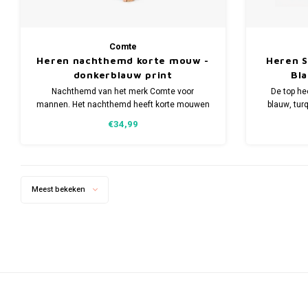
Comte
Heren nachthemd korte mouw -
Heren S
donkerblauw print
Bl
Nachthemd van het merk Comte voor
De top he
mannen. Het nachthemd heeft korte mouwen
blauw, tur
en is verkrijgbaar in meerdere maten.
frisse en sp
€34,99
Gemaakt van 100% katoen
gemaakt 
Meest bekeken