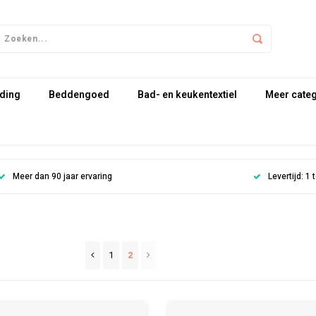
ding
Beddengoed
Bad- en keukentextiel
Meer cate
Meer dan 90 jaar ervaring
Levertijd: 1
1
2